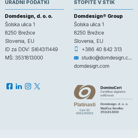
URADNI PODATKI
STOPITE V STIK
Domdesign, d. o. o.
Domdesign® Group
Šolska ulica 1
Šolska ulica 1
8250
Brežice
8250
Brežice
Slovenia, EU
Slovenia, EU
ID za DDV: SI64311449
+386 40 842 313
MŠ: 3531813000
studio@domdesign.com
domdesign.com
DominoCert
Certifikat digitalne
odličnosti
Platinasti
Domdesign, d. o. o.
Matična številka:
Cert ID:
3531813000
0001/00001