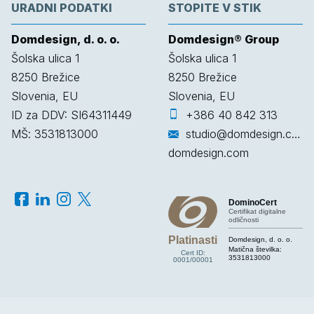
URADNI PODATKI
STOPITE V STIK
Domdesign, d. o. o.
Domdesign® Group
Šolska ulica 1
Šolska ulica 1
8250
Brežice
8250
Brežice
Slovenia, EU
Slovenia, EU
ID za DDV: SI64311449
+386 40 842 313
MŠ: 3531813000
studio@domdesign.com
domdesign.com
DominoCert
Certifikat digitalne
odličnosti
Platinasti
Domdesign, d. o. o.
Matična številka:
Cert ID:
3531813000
0001/00001