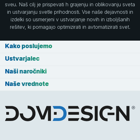
sveu. Naš cilj je prispevati h grajenju in oblikovanju sveta
in ustvarjanju svetle prihodnosti. Vse naše dejavnosti in
izdelki so usmerjeni v ustvarjanje novih in izboljšanih
rešitev, ki pomagajo optimizirati in avtomatizirati svet.
Kako poslujemo
Ustvarjalec
Naši naročniki
Naše vrednote