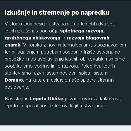
Izkušnje in stremenje po napredku
V studiu Domdesign ustvarjamo na temeljih dvajset-
letnih izkušenj s področja
spletnega razvoja,
grafičnega oblikovanja
in
razvoja blagovnih
znamk
. V koraku z novimi tehnologijami, s poznavanjem
ter prilagajanjem potrebam sodobnih tržišč ustvarjamo
presežke in ob uveljavljanju lastnih oblikovalskih smernic
sooblikujemo vodilno linijo razvoja. Poleg kvalitetnih
storitev smo razvili lasten poslovni spletni sistem
Domnio
, na katerem delujejo naše spletne strani in
poslovanje.
Naš slogan
Lepota Oblike
je zagotovilo za kakovost,
lepoto in uporabnost izdelkov, ki jih ustvarjamo.