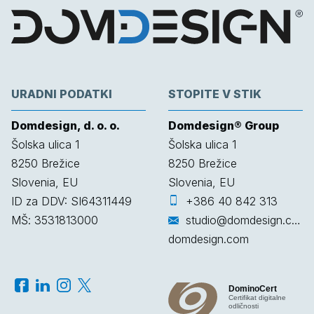
URADNI PODATKI
STOPITE V STIK
Domdesign, d. o. o.
Domdesign® Group
Šolska ulica 1
Šolska ulica 1
8250
Brežice
8250
Brežice
Slovenia, EU
Slovenia, EU
ID za DDV: SI64311449
+386 40 842 313
MŠ: 3531813000
studio@domdesign.com
domdesign.com
DominoCert
Certifikat digitalne
odličnosti