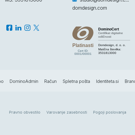
domdesign.com
DominoCert
Certifikat digitalne
odličnosti
Platinasti
Domdesign, d. o. o.
Matična številka:
Cert ID:
3531813000
0001/00001
po
DominoAdmin
Račun
Spletna pošta
Identiteta.si
Bran
Pravno obvestilo
Varovanje zasebnosti
Pogoji poslovanja