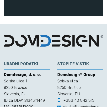
URADNI PODATKI
STOPITE V STIK
Domdesign, d. o. o.
Domdesign® Group
Šolska ulica 1
Šolska ulica 1
8250
Brežice
8250
Brežice
Slovenia, EU
Slovenia, EU
ID za DDV: SI64311449
+386 40 842 313
MŠ: 3531813000
studio@domdesign.com