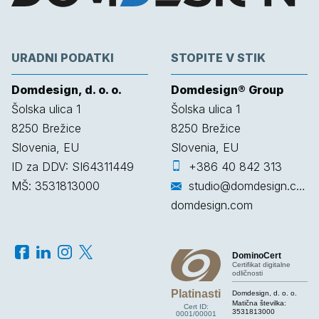
URADNI PODATKI
STOPITE V STIK
Domdesign, d. o. o.
Domdesign® Group
Šolska ulica 1
Šolska ulica 1
8250
Brežice
8250
Brežice
Slovenia, EU
Slovenia, EU
ID za DDV: SI64311449
+386 40 842 313
MŠ: 3531813000
studio@domdesign.com
domdesign.com
DominoCert
Certifikat digitalne
odličnosti
Platinasti
Domdesign, d. o. o.
Matična številka:
Cert ID:
3531813000
0001/00001