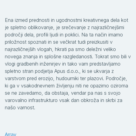
Ena izmed prednosti in ugodnostmi kreativnega dela kot
je spletno oblikovanje, je srečevanje z najrazličnejšimi
področji dela, profili ljudi in poklici. Na ta način imamo
priložnost spoznati in se večkrat tudi preizkusiti v
najrazličnejših vlogah, hkrati pa smo deležni veliko
novega znanja in splošne razgledanosti. Tokrat smo bili v
vlogi gradbenih inženirjev in tako vam predstavljamo
spletno stran podjetja Apus d.o.o., ki se ukvarja z
varstvom pred erozijo, hudourniki ter plazovi. Področje,
ki ga v vsakodnevnem življenju niti ne opazimo oziroma
se ne zavedamo, da obstaja, vendar pa nas s svojo
varovalno infrastrukturo vsak dan obkroža in skrbi za
našo varnost.
Array