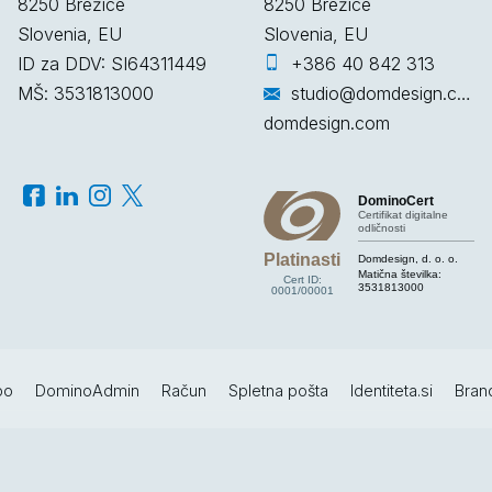
8250
Brežice
8250
Brežice
Slovenia, EU
Slovenia, EU
ID za DDV: SI64311449
+386 40 842 313
MŠ: 3531813000
studio@domdesign.com
domdesign.com
DominoCert
Certifikat digitalne
odličnosti
Platinasti
Domdesign, d. o. o.
Matična številka:
Cert ID:
3531813000
0001/00001
po
DominoAdmin
Račun
Spletna pošta
Identiteta.si
Bran