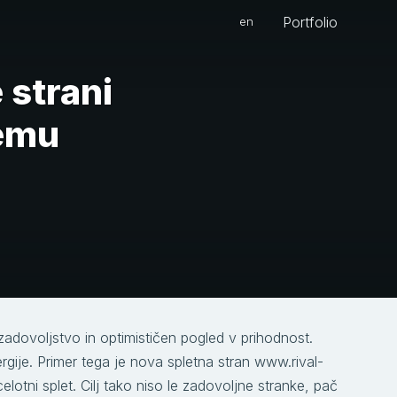
Portfolio
en
 strani
temu
 zadovoljstvo in optimističen pogled v prihodnost.
rgije. Primer tega je nova spletna stran www.rival-
lotni splet. Cilj tako niso le zadovoljne stranke, pač