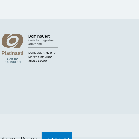
DominoCert
Certifikat digitalne
odličnosti
Platinasti
Domdesign, d. o. o.
Matična številka:
Cert ID:
3531813000
0001/00001
dSpace
Portfolio
Domdesign