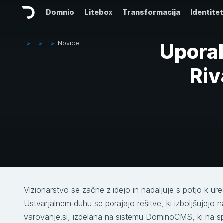
Domnio
Litebox
Transformacija
Identite
»
»
»
Novice
Uporab
Riv
Vizionarstvo se začne z idejo in nadaljuje s potjo k ure
Ustvarjalnem duhu se porajajo rešitve, ki izboljšujejo 
varovanje.si, izdelana na sistemu DominoCMS​, ki na sple