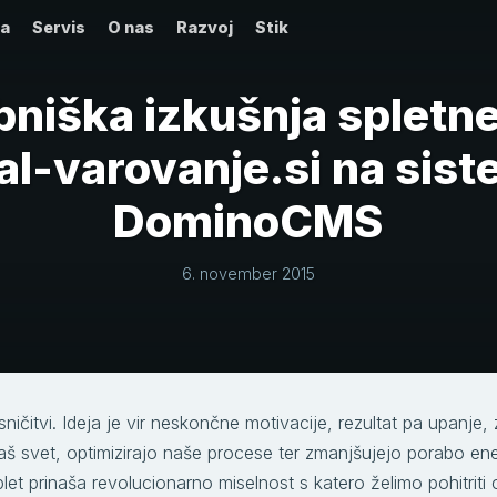
ta
Servis
O nas
Razvoj
Stik
niška izkušnja spletne
al-varovanje.si na sis
DominoCMS
6. november 2015
sničitvi. Ideja je vir neskončne motivacije, rezultat pa upanje,
naš svet, optimizirajo naše procese ter zmanjšujejo porabo ene
t prinaša revolucionarno miselnost s katero želimo pohitriti ce