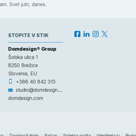
am. Svet jutri, danes.
STOPITE V STIK
Domdesign® Group
Šolska ulica 1
8250
Brežice
Slovenia, EU
+386 40 842 313
studio@domdesign.com
domdesign.com
po
DominoAdmin
Račun
Spletna pošta
Identiteta.si
Bran