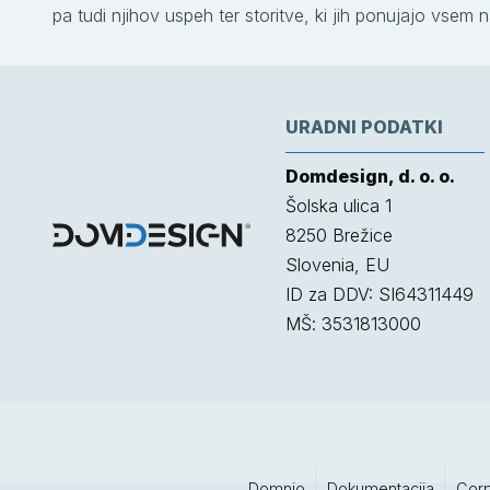
pa tudi njihov uspeh ter storitve, ki jih ponujajo vsem n
URADNI PODATKI
Domdesign, d. o. o.
Šolska ulica 1
8250
Brežice
Slovenia, EU
ID za DDV: SI64311449
MŠ: 3531813000
Domnio
Dokumentacija
Cor