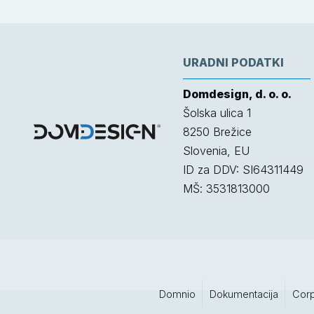
URADNI PODATKI
Domdesign, d. o. o.
Šolska ulica 1
8250
Brežice
Slovenia, EU
ID za DDV: SI64311449
MŠ: 3531813000
Domnio
Dokumentacija
Cor