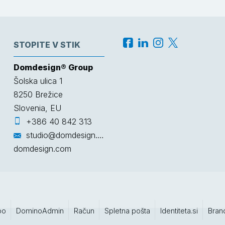
STOPITE V STIK
Domdesign® Group
Šolska ulica 1
8250
Brežice
Slovenia, EU
+386 40 842 313
studio@domdesign.com
domdesign.com
po
DominoAdmin
Račun
Spletna pošta
Identiteta.si
Bran