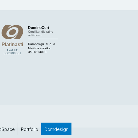
DominoCert
Certifikat digitalne
odličnosti
Platinasti
Domdesign, d. o. o.
Matična številka:
Cert ID:
3531813000
0001/00001
dSpace
Portfolio
Domdesign