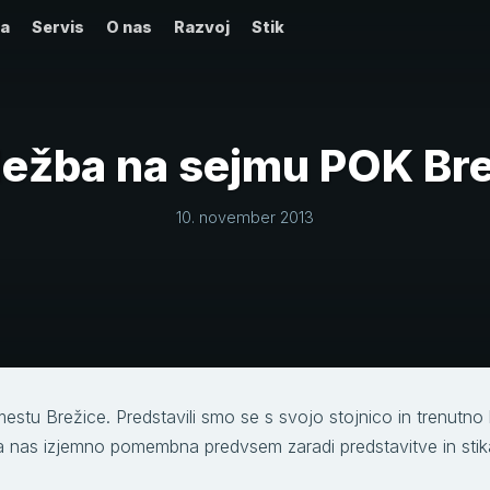
ta
Servis
O nas
Razvoj
Stik
ežba na sejmu POK Br
10. november 2013
tu Brežice. Predstavili smo se s svojo stojnico in trenutno k
 za nas izjemno pomembna predvsem zaradi predstavitve in sti