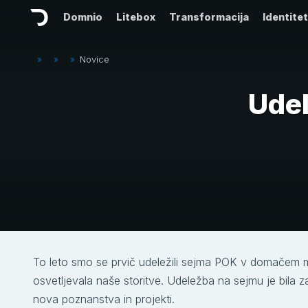
Domnio
Litebox
Transformacija
Identite
»
»
»
Novice
Udel
To leto smo se prvič udeležili sejma POK v domačem mes
osvetljevala naše storitve. Udeležba na sejmu je bila
nova poznanstva in projekti.