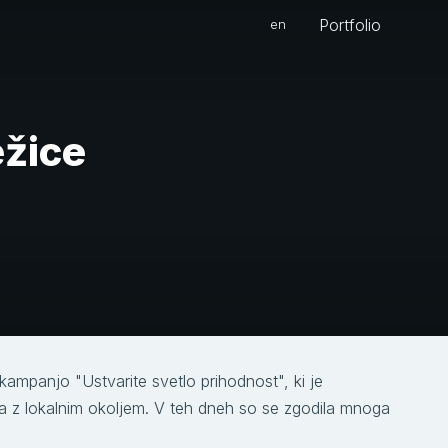
Portfolio
en
ežice
ampanjo "Ustvarite svetlo prihodnost", ki je
ka z lokalnim okoljem. V teh dneh so se zgodila mnoga