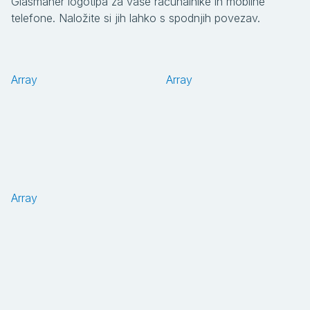
Glasmaher logotipa za vaše računalnike in mobilne
telefone. Naložite si jih lahko s spodnjih povezav.
Array
Array
Array