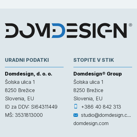
URADNI PODATKI
STOPITE V STIK
Domdesign, d. o. o.
Domdesign® Group
Šolska ulica 1
Šolska ulica 1
8250
Brežice
8250
Brežice
Slovenia, EU
Slovenia, EU
ID za DDV: SI64311449
+386 40 842 313
MŠ: 3531813000
studio@domdesign.com
domdesign.com