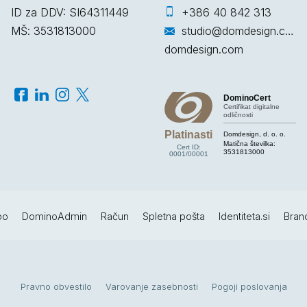
ID za DDV: SI64311449
+386 40 842 313
MŠ: 3531813000
studio@domdesign.com
domdesign.com
DominoCert
Certifikat digitalne
odličnosti
Platinasti
Domdesign, d. o. o.
Matična številka:
Cert ID:
3531813000
0001/00001
po
DominoAdmin
Račun
Spletna pošta
Identiteta.si
Bran
Pravno obvestilo
Varovanje zasebnosti
Pogoji poslovanja