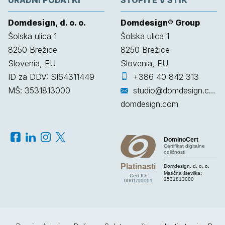
Domdesign, d. o. o.
Domdesign® Group
Šolska ulica 1
Šolska ulica 1
8250
Brežice
8250
Brežice
Slovenia, EU
Slovenia, EU
ID za DDV: SI64311449
+386 40 842 313
MŠ: 3531813000
studio@domdesign.com
domdesign.com
DominoCert
Certifikat digitalne
odličnosti
Platinasti
Domdesign, d. o. o.
Matična številka:
Cert ID:
3531813000
0001/00001