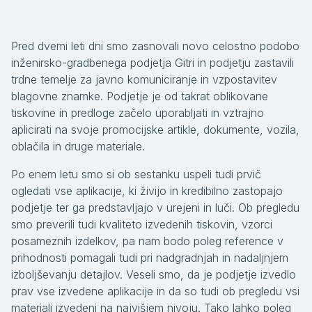
Pred dvemi leti dni smo zasnovali novo celostno podobo
inženirsko-gradbenega podjetja Gitri in podjetju zastavili
trdne temelje za javno komuniciranje in vzpostavitev
blagovne znamke. Podjetje je od takrat oblikovane
tiskovine in predloge začelo uporabljati in vztrajno
aplicirati na svoje promocijske artikle, dokumente, vozila,
oblačila in druge materiale.
Po enem letu smo si ob sestanku uspeli tudi prvič
ogledati vse aplikacije, ki živijo in kredibilno zastopajo
podjetje ter ga predstavljajo v urejeni in luči. Ob pregledu
smo preverili tudi kvaliteto izvedenih tiskovin, vzorci
posameznih izdelkov, pa nam bodo poleg reference v
prihodnosti pomagali tudi pri nadgradnjah in nadaljnjem
izboljševanju detajlov. Veseli smo, da je podjetje izvedlo
prav vse izvedene aplikacije in da so tudi ob pregledu vsi
materiali izvedeni na najvišjem nivoju. Tako lahko poleg