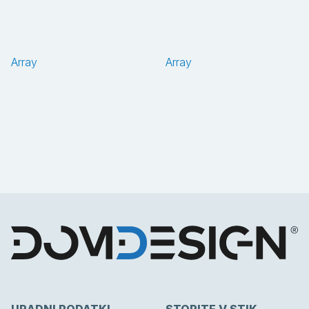
Array
Array
URADNI PODATKI
STOPITE V STIK