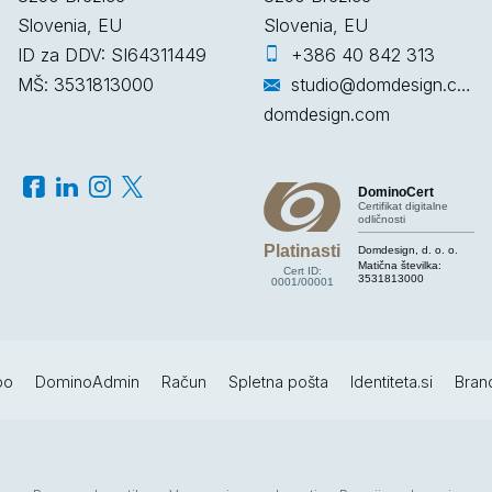
Slovenia, EU
Slovenia, EU
ID za DDV: SI64311449
+386 40 842 313
MŠ: 3531813000
studio@domdesign.com
domdesign.com
DominoCert
Certifikat digitalne
odličnosti
Platinasti
Domdesign, d. o. o.
Matična številka:
Cert ID:
3531813000
0001/00001
po
DominoAdmin
Račun
Spletna pošta
Identiteta.si
Bran