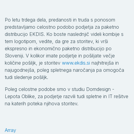
Po letu trdega dela, predanosti in truda s ponosom
predstavljamo celostno podobo podjetja za paketno
distribucijo EKDIS. Ko boste naslednjič videli kombije s
tem logotipom, vedite, da gre za storitev, ki vrši
ekspresno in ekonomično paketno distribucijo po
Sloveniji. V kolikor imate podjetje in pošiljate večje
količine pošiljk, je storitev
www.ekdis.si
najhitrejša in
najugodnejša, poleg spletnega naročanja pa omogoča
tudi sledenje pošiljk.
Poleg celostne podobe smo v studiu Domdesign -
Lepota Oblike, za podjetje razvili tudi spletne in IT rešitve
na katerih poteka njihova storitev.
Array